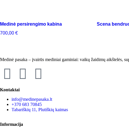
Medinė persirengimo kabina
Scena bendr
700,00
€
Medinė pasaka – įvairūs mediniai gaminiai: vaikų žaidimų aikštelės, sup
Kontaktai
info@medinepasaka.lt
+370 683 70845
Tabariškių 11, Plutiškių kaimas
Informacija