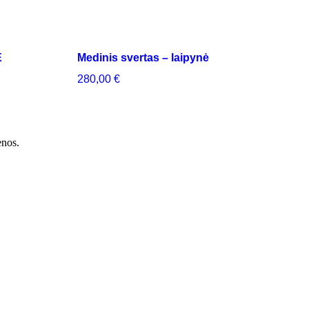
Ė
Medinis svertas – laipynė
280,00
€
enos.