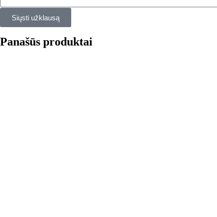
Siųsti užklausą
Panašūs produktai