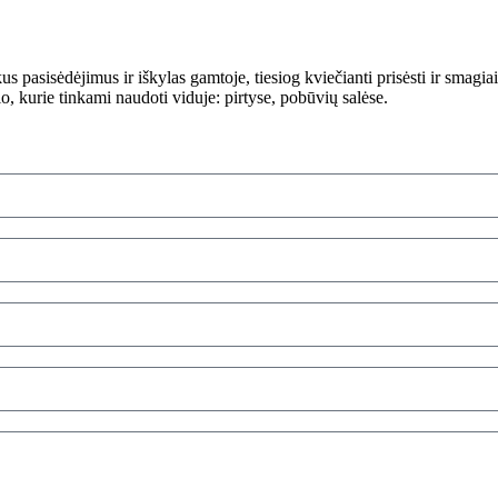
 pasisėdėjimus ir iškylas gamtoje, tiesiog kviečianti prisėsti ir smagia
, kurie tinkami naudoti viduje: pirtyse, pobūvių salėse.