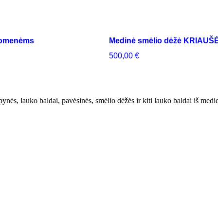
uomenėms
Medinė smėlio dėžė KRIAUŠ
500,00
€
ynės, lauko baldai, pavėsinės, smėlio dėžės ir kiti lauko baldai iš medi