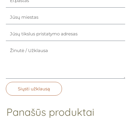
Siųsti užklausą
Panašūs produktai