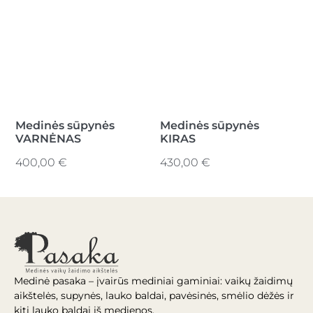
Medinės sūpynės
Medinės sūpynės
VARNĖNAS
KIRAS
400,00
€
430,00
€
Medinė pasaka – įvairūs mediniai gaminiai: vaikų žaidimų
aikštelės, supynės, lauko baldai, pavėsinės, smėlio dėžės ir
kiti lauko baldai iš medienos.