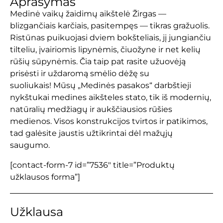
Aprašymas
Medinė vaikų žaidimų aikštelė Žirgas —
blizgančiais karčiais, pasitempęs — tikras gražuolis.
Ristūnas puikuojasi dviem bokšteliais, jį jungiančiu
tilteliu, įvairiomis lipynėmis, čiuožyne ir net kelių
rūšių sūpynėmis. Čia taip pat rasite užuovėją
prisėsti ir uždaromą smėlio dėžę su
suoliukais! Mūsų „Medinės pasakos“ darbštieji
nykštukai medines aikšteles stato, tik iš modernių,
natūralių medžiagų ir aukščiausios rūšies
medienos. Visos konstrukcijos tvirtos ir patikimos,
tad galėsite jaustis užtikrintai dėl mažųjų
saugumo.
[contact-form-7 id=”7536″ title=”Produktų
užklausos forma”]
Užklausa